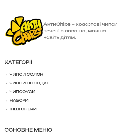
АнтиChips –
крафтові чипси
печені з лаваша, можна
навіть дітям.
КАТЕГОРІЇ
ЧИПСИ СОЛОНІ
ЧИПСИ СОЛОДКІ
ЧИПСОУСИ
НАБОРИ
ІНШІ СНЕКИ
ОСНОВНЕ МЕНЮ