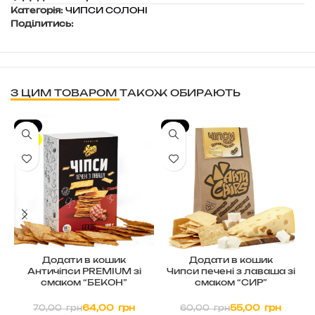
Категорія:
ЧИПСИ СОЛОНІ
Поділитись:
З ЦИМ ТОВАРОМ ТАКОЖ ОБИРАЮТЬ
-9%
-8%
TOP
Додати в кошик
Додати в кошик
Античіпси PREMIUM зі
Чипси печені з лаваша зі
смаком “БЕКОН”
смаком “СИР”
64,00
грн
55,00
грн
70,00
грн
60,00
грн