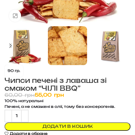
Клацніть, щоб збільшити
90 гр.
Чипси печені з лаваша зі
смаком “ЧІЛІ BBQ”
60,00
грн
55,00
грн
100% натуральні
Печені, а не смажені в олії, тому без консерогенів.
ДОДАТИ В КОШИК
Додати в обране