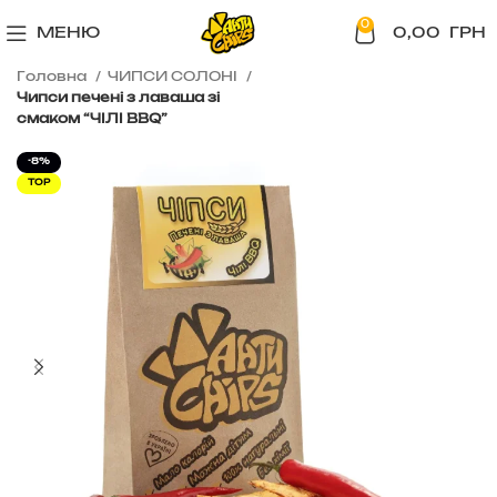
0
МЕНЮ
0,00
ГРН
Головна
ЧИПСИ СОЛОНІ
Чипси печені з лаваша зі
смаком “ЧІЛІ BBQ”
-8%
TOP