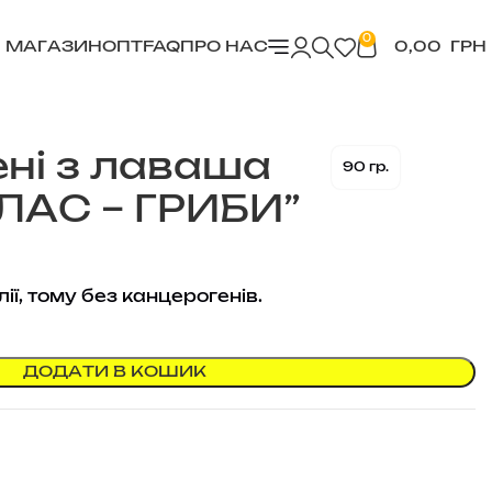
0
МАГАЗИН
ОПТ
FAQ
ПРО НАС
0,00
ГРН
ені з лаваша
90 гр.
ЛАС – ГРИБИ”
лії, тому без канцерогенів.
ДОДАТИ В КОШИК