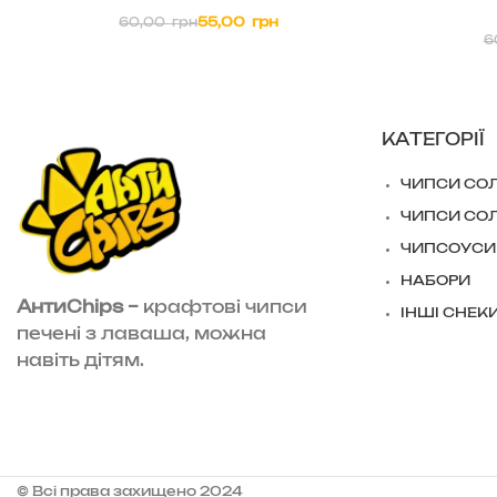
55,00
грн
60,00
грн
6
КАТЕГОРІЇ
ЧИПСИ СО
ЧИПСИ СО
ЧИПСОУСИ
НАБОРИ
АнтиChips –
крафтові чипси
ІНШІ СНЕК
печені з лаваша, можна
навіть дітям.
© Всі права захищено 2024