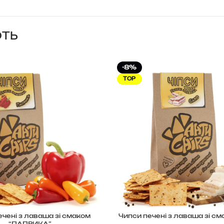
ЮТЬ
-8%
TOP
ечені з лаваша зі смаком
Чипси печені з лаваша зі с