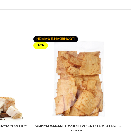
НЕМАЄ В НАЯВНОСТІ
TOP
маком “САЛО”
Чипси печені з лаваша “ЕКСТРА КЛАС –