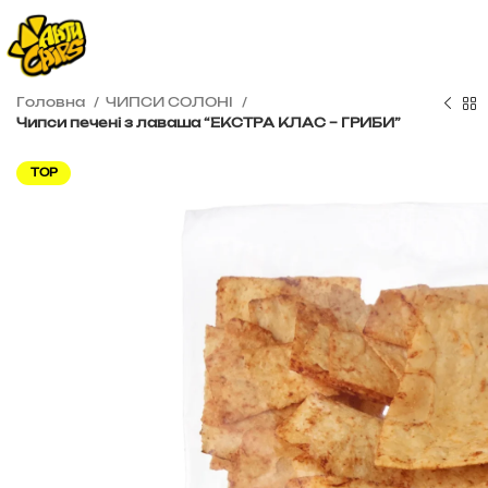
Головна
ЧИПСИ СОЛОНІ
Чипси печені з лаваша “ЕКСТРА КЛАС – ГРИБИ”
TOP
грн
грн