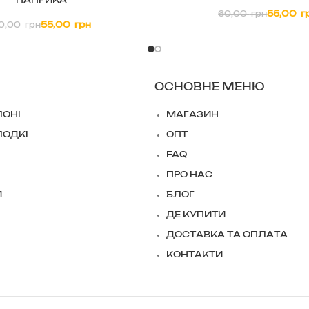
“ПАПРИКА”
55,00
г
60,00
грн
55,00
грн
0,00
грн
ОСНОВНЕ МЕНЮ
ЛОНІ
МАГАЗИН
ЛОДКІ
ОПТ
FAQ
ПРО НАС
И
БЛОГ
ДЕ КУПИТИ
ДОСТАВКА ТА ОПЛАТА
КОНТАКТИ