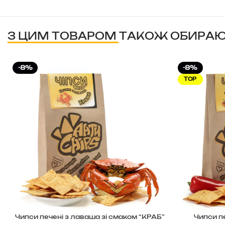
З ЦИМ ТОВАРОМ ТАКОЖ ОБИРА
-8%
-8%
TOP
Чипси печені з лаваша зі смаком “КРАБ”
Чипси п